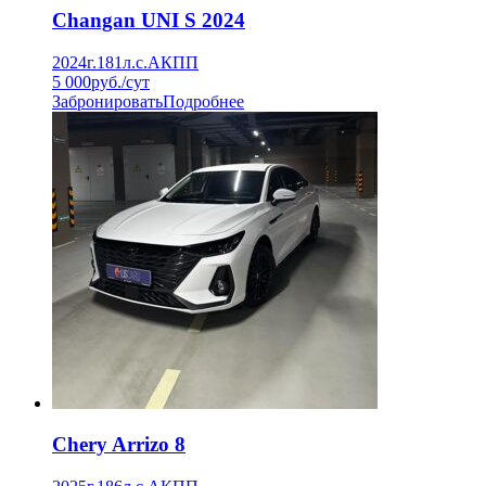
Changan UNI S 2024
2024г.
181л.с.
АКПП
5 000
руб./сут
Забронировать
Подробнее
Chery Arrizo 8