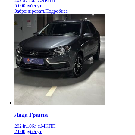
2025г.
186л.с.
АКПП
5 000
руб./сут
Забронировать
Подробнее
Лада Гранта
2024г.
106л.с.
МКПП
2 000
руб./сут