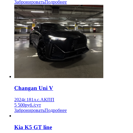
Забронировать
Подробнее
Changan Uni V
2024г.
181л.с.
АКПП
5 500
руб./сут
Забронировать
Подробнее
Kia K5 GT line